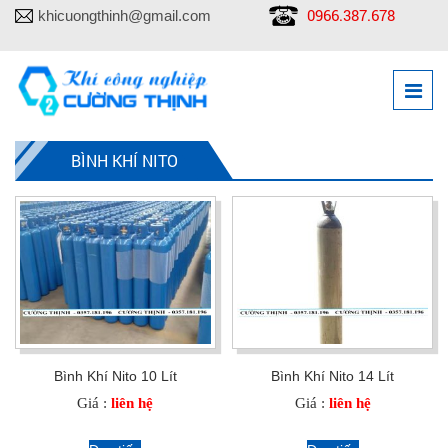
0966.387.678
khicuongthinh@gmail.com
BÌNH KHÍ NITO
Bình Khí Nito 10 Lít
Bình Khí Nito 14 Lít
Giá :
liên hệ
Giá :
liên hệ