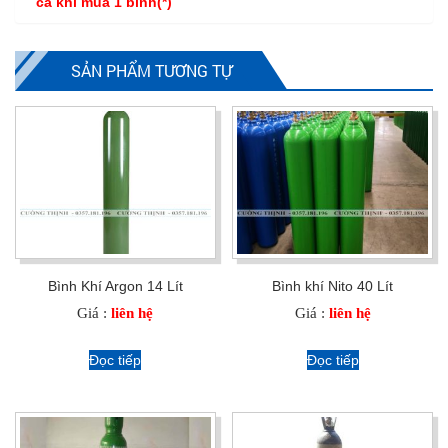
cả khi mua 1 bình(*)
SẢN PHẨM TƯƠNG TỰ
Bình Khí Argon 14 Lít
Bình khí Nito 40 Lít
Giá :
liên hệ
Giá :
liên hệ
Đọc tiếp
Đọc tiếp