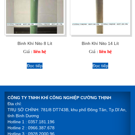
Bình Khí Nito 8 Lít
Bình Khí Nito 14 Lít
Giá :
liên hệ
Giá :
liên hệ
Đọc tiếp
Đọc tiếp
CÔNG TY TNHH KHÍ CÔNG NGHIỆP CƯỜNG THỊNH
Địa chỉ:
TRỤ SỞ CHÍNH: 781/8 DT743B, khu phố Đông Tân, Tp.Dĩ An,
tỉnh Bình Dương
Hotline 1 : 0357.181.196
Hotline 2 : 0966.387.678
Hotline 3 : 0928.2000.96