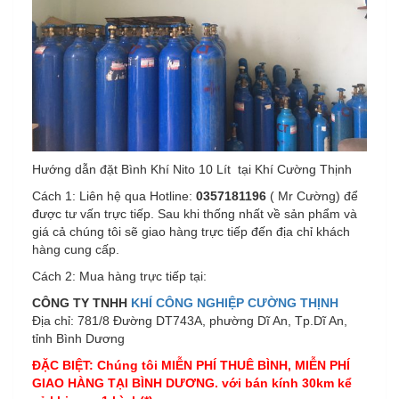
Hướng dẫn đặt Bình Khí Nito 10 Lít tại Khí Cường Thịnh
Cách 1: Liên hệ qua Hotline:
0357181196
( Mr Cường) để
được tư vấn trực tiếp. Sau khi thống nhất về sản phẩm và
giá cả chúng tôi sẽ giao hàng trực tiếp đến địa chỉ khách
hàng cung cấp.
Cách 2: Mua hàng trực tiếp tại:
CÔNG TY TNHH
KHÍ CÔNG NGHIỆP CƯỜNG THỊNH
Địa chỉ: 781/8 Đường DT743A, phường Dĩ An, Tp.Dĩ An,
tỉnh Bình Dương
ĐẶC BIỆT: Chúng tôi MIỄN PHÍ THUÊ BÌNH, MIỄN PHÍ
GIAO HÀNG TẠI BÌNH DƯƠNG. với bán kính 30km kể