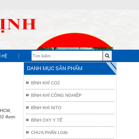
N HỆ
DANH MỤC SẢN PHẨM
BÌNH KHÍ CO2
BÌNH KHÍ CÔNG NGHIỆP
BÌNH KHÍ NITO
p HCM,
CO2 được
BÌNH OXY Y TẾ
CHƯA PHÂN LOẠI