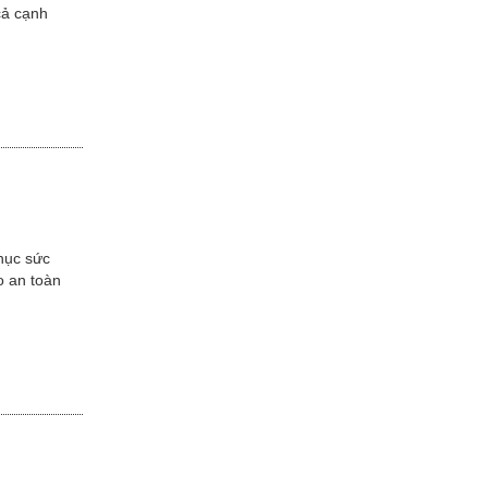
cả cạnh
hục sức
o an toàn