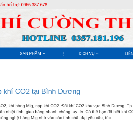
ấn hổ trợ:
0966.387.678
SẢN PHẨM
DỊCH VỤ
LIÊ
 khí CO2 tại Bình Dương
CO2, khí hàng Mig, nạp khí CO2. Đổi khí CO2 khu vực Bình Dương, T
ấn nhiệt tình, giao hàng nhanh chóng, uy tín. Có thể bạn đã biết khí 
công nghệ hàng Mig nhờ vào các tính chất đạt yêu cầu, tốc …