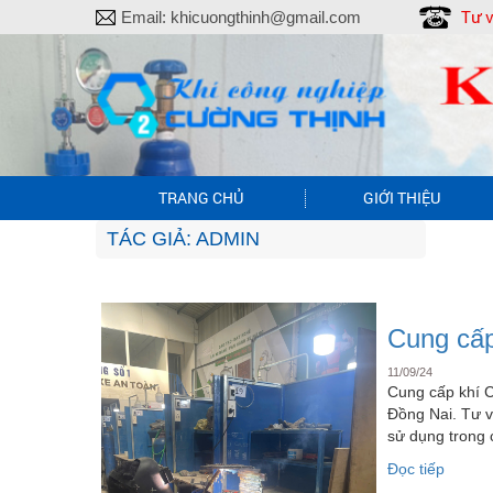
Tư v
Email:
khicuongthinh@gmail.com
TRANG CHỦ
GIỚI THIỆU
TÁC GIẢ:
ADMIN
Cung cấp
11/09/24
Cung cấp khí 
Đồng Nai. Tư v
sử dụng trong 
“Cung
Đọc tiếp
cấp