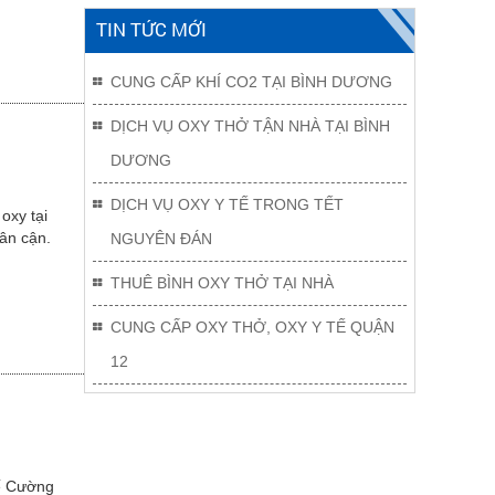
TIN TỨC MỚI
CUNG CẤP KHÍ CO2 TẠI BÌNH DƯƠNG
DỊCH VỤ OXY THỞ TẬN NHÀ TẠI BÌNH
DƯƠNG
DỊCH VỤ OXY Y TẾ TRONG TẾT
oxy tại
lân cận.
NGUYÊN ĐÁN
THUÊ BÌNH OXY THỞ TẠI NHÀ
CUNG CẤP OXY THỞ, OXY Y TẾ QUẬN
12
tế Cường