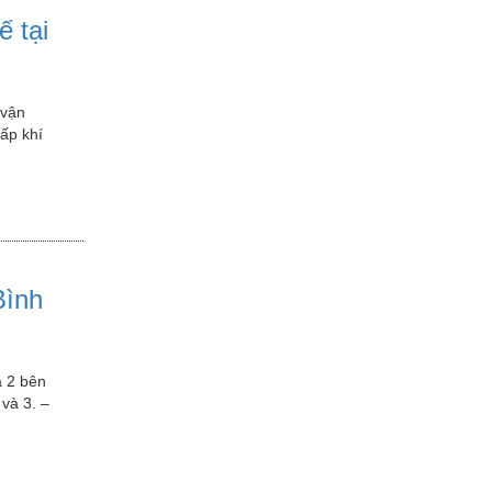
ế tại
 vận
ấp khí
Bình
à 2 bên
 và 3. –