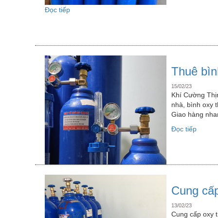
“Dịch
Đọc tiếp
Vụ
Oxy
Y
Tế
Trong
Tết
Thuê bìn
Nguyên
Đán”
15/02/23
Khí Cường Thịn
nhà, bình oxy 
Giao hàng nha
“Thuê
Đọc tiếp
bình
oxy
thở
tại
nhà”
Cung cấp
13/02/23
Cung cấp oxy t