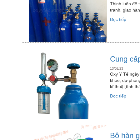
Thịnh luôn để 
tranh, giao hà
“Cung
Đọc tiếp
cấp
oxy
thở,
oxy
y
tế
Cung cấp
quận
13/02/23
12”
Oxy Y Tế ngày 
khỏe, dự phòng
kĩ thuật,tính t
“Cung
Đọc tiếp
cấp
oxy
y
tế
quận
Gò
Bộ hàn gi
Vấp”