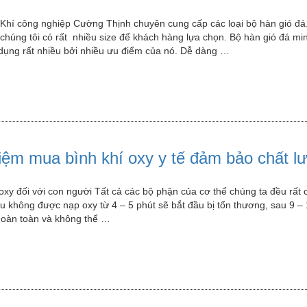
hí công nghiệp Cường Thịnh chuyên cung cấp các loại bộ hàn gió đá
chúng tôi có rất nhiều size để khách hàng lựa chọn. Bộ hàn gió đá mini
ụng rất nhiều bởi nhiều ưu điểm của nó. Dễ dàng …
iệm mua bình khí oxy y tế đảm bảo chất l
 oxy đối với con người Tất cả các bộ phận của cơ thể chúng ta đều rất 
ếu không được nạp oxy từ 4 – 5 phút sẽ bắt đầu bị tổn thương, sau 9 –
hoàn toàn và không thể …
m