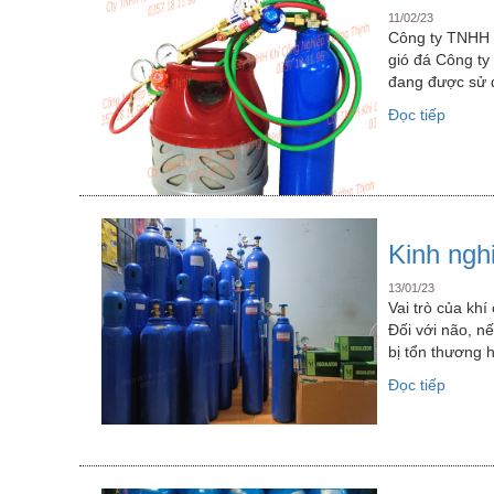
11/02/23
Công ty TNHH K
gió đá Công ty 
đang được sử d
“Bộ
Đọc tiếp
hàn
gió
đá
tiện
lợi”
Kinh ngh
13/01/23
Vai trò của khí
Đối với não, n
bị tổn thương 
“Kinh
Đọc tiếp
nghiệ
mua
bình
khí
oxy