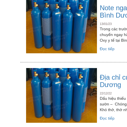
y
Note nga
tế
Bình Dư
đảm
bảo
13/01/23
chất
Trong các trườ
lượng”
chuyển ngay hã
Oxy y tế tại 
“Note
Đọc tiếp
ngay
Khí
Cường
Thịnh
Địa chỉ c
khi
cần
Dương
gấp
22/12/22
khí
Dấu hiệu thiếu
oxy
sườn – Chóng m
y
Khó thở, thở n
tế
tại
“Địa
Đọc tiếp
Bình
chỉ