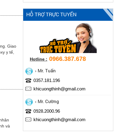
HỖ TRỢ TRỰC TUYẾN
ng. Giao
xy y tế,
0966.387.678
Hotline :
Mr. Tuấn
0357.181.196
khicuongthinh@gmail.com
Mr. Cường
0928.2000.96
khicuongthinh@gmail.com
 nhân
inh và