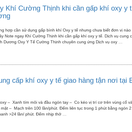
y Khí Cường Thịnh khi cần gấp khí oxy y t
ơng
ng hợp cần sử dụng gấp bình khí Oxy y tế nhưng chưa biết đơn vị nào
y Note ngay Khí Cường Thịnh khi cần gấp khí oxy y tế. Dịch vụ cung c
Bình Dương Oxy Y Tế Cường Thịnh chuyên cung ứng Dịch vụ oxy …
ung cấp khí oxy y tế giao hàng tận nơi tại 
 oxy – Xanh tím môi và đầu ngón tay – Co kéo vị trí cơ trên vùng cổ v
ặt – Mạch trên 100 lần/phút. Đếm liên tục trong 1 phút bằng ngón 2
hanh >24 lần/ phút. Đếm nhịp thở …