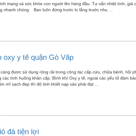
tính mạng và sức khỏe con người lên hàng đầu. Tư vấn nhiệt tình, giá 
ng nhanh chóng. Bạn luôn đứng trước lo lắng trước nhu …
 oxy y tế quận Gò Vấp
càng được sử dụng rộng rãi trong công tác cấp cứu, chữa bệnh, hồi p
 các tình huống khân cấp. Bình khí Oxy y tế, ngoài các yếu tố đảm bả
hẩm mĩ sạch đẹp thì độ tinh khiết nạp vào phải đạt …
ó đá tiện lợi