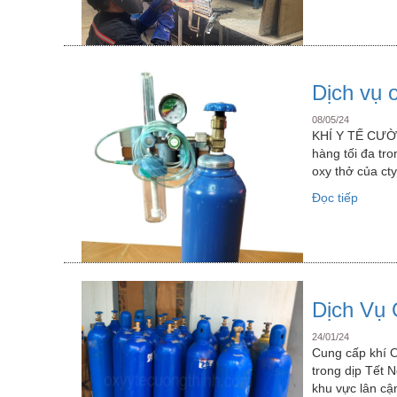
khí
CO2
tại
Bình
Dương
Dịch vụ 
08/05/24
KHÍ Y TẾ CƯỜN
hàng tối đa tro
oxy thở của ct
“Dịch
Đọc tiếp
vụ
oxy
thở
tận
nhà
tại
Dịch Vụ 
Bình
24/01/24
Dương
Cung cấp khí O
trong dịp Tết 
khu vực lân c