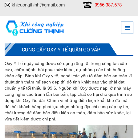
0966.387.678
khicuongthinh@gmail.com
CUNG CẤP OXY Y TẾ QUẬN GÒ VẤP
Oxy Y Tế ngày càng được sử dụng rộng rãi trong công tác cấp
cứu, chữa bệnh, hồi phục sức khỏe, dự phòng các tình huống
khân cấp. Bình khí Oxy y tế, ngoài các yếu tố đảm bảo an toàn kĩ
thuật,tính thẩm mĩ sạch đẹp thì độ tinh khiết nạp vào phải đạt
chuẩn y tế tối thiểu là 99,6. Nguồn khí Oxy được nạp ở nhà máy
công nghệ cao tránh lẫn bụi bẩn, tạp chất có hại cho quá trình sử
dụng khí Oxy lâu dài. Chính vì những điều kiện khắt khe đó mà
đòi hỏi khách hàng phải lựa chọn những địa chỉ cung cấp uy tín,
chất lượng để đảm bảo điểu kiện an toàn, đảm bảo sức khỏe, lại
vừa tiết kiệm được chi phí.