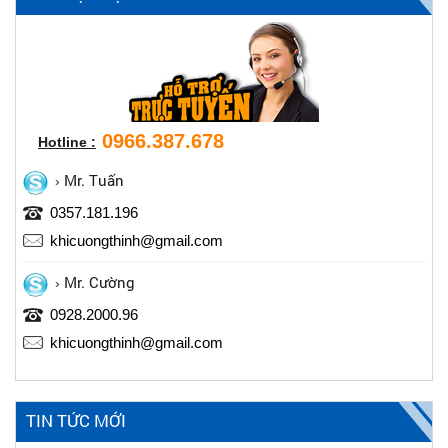
0966.387.678
Hotline :
Mr. Tuấn
0357.181.196
khicuongthinh@gmail.com
Mr. Cường
0928.2000.96
khicuongthinh@gmail.com
TIN TỨC MỚI