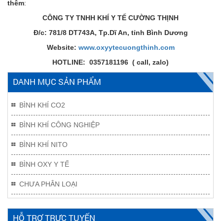
thêm
:
CÔNG TY TNHH KHÍ Y TẾ CƯỜNG THỊNH
Đ/c: 781/8 DT743A, Tp.Dĩ An, tỉnh Bình Dương
Website:
www.oxyytecuongthinh.com
HOTLINE: 0357181196 ( call, zalo)
DANH MỤC SẢN PHẨM
BÌNH KHÍ CO2
BÌNH KHÍ CÔNG NGHIỆP
BÌNH KHÍ NITO
BÌNH OXY Y TẾ
CHƯA PHÂN LOẠI
HỖ TRỢ TRỰC TUYẾN