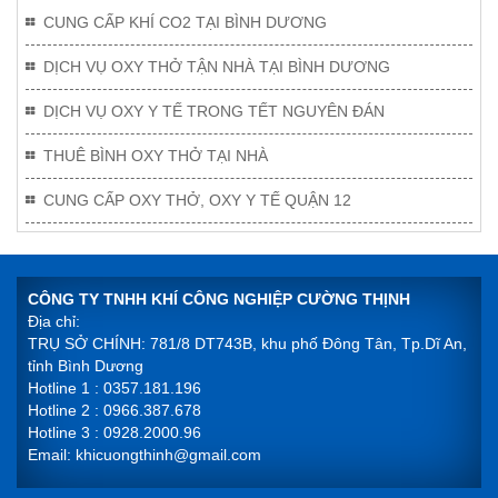
CUNG CẤP KHÍ CO2 TẠI BÌNH DƯƠNG
DỊCH VỤ OXY THỞ TẬN NHÀ TẠI BÌNH DƯƠNG
DỊCH VỤ OXY Y TẾ TRONG TẾT NGUYÊN ĐÁN
THUÊ BÌNH OXY THỞ TẠI NHÀ
CUNG CẤP OXY THỞ, OXY Y TẾ QUẬN 12
CÔNG TY TNHH KHÍ CÔNG NGHIỆP CƯỜNG THỊNH
Địa chỉ:
TRỤ SỞ CHÍNH: 781/8 DT743B, khu phố Đông Tân, Tp.Dĩ An,
tỉnh Bình Dương
Hotline 1 : 0357.181.196
Hotline 2 : 0966.387.678
Hotline 3 : 0928.2000.96
Email: khicuongthinh@gmail.com