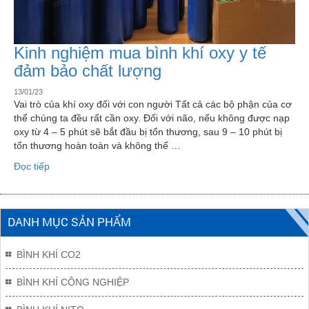
Kinh nghiệm mua bình khí oxy y tế
đảm bảo chất lượng
13/01/23
Vai trò của khí oxy đối với con người Tất cả các bộ phận của cơ
thể chúng ta đều rất cần oxy. Đối với não, nếu không được nạp
oxy từ 4 – 5 phút sẽ bắt đầu bị tổn thương, sau 9 – 10 phút bị
tổn thương hoàn toàn và không thể …
“Kinh
Đọc tiếp
nghiệm
mua
bình
DANH MỤC SẢN PHẨM
khí
oxy
y
BÌNH KHÍ CO2
tế
đảm
BÌNH KHÍ CÔNG NGHIỆP
bảo
chất