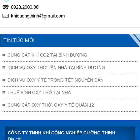
0928.2000.96
khicuongthinh@gmail.com
TIN TỨC MỚI
CUNG CẤP KHÍ CO2 TẠI BÌNH DƯƠNG
DỊCH VỤ OXY THỞ TẬN NHÀ TẠI BÌNH DƯƠNG
DỊCH VỤ OXY Y TẾ TRONG TẾT NGUYÊN ĐÁN
THUÊ BÌNH OXY THỞ TẠI NHÀ
CUNG CẤP OXY THỞ, OXY Y TẾ QUẬN 12
CÔNG TY TNHH KHÍ CÔNG NGHIỆP CƯỜNG THỊNH
Địa chỉ: