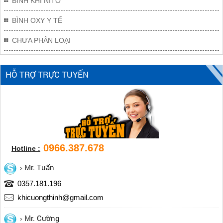
BÌNH KHÍ NITO
lượng”
BÌNH OXY Y TẾ
CHƯA PHÂN LOẠI
HỖ TRỢ TRỰC TUYẾN
0966.387.678
Hotline :
Mr. Tuấn
0357.181.196
khicuongthinh@gmail.com
Mr. Cường