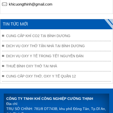
khicuongthinh@gmail.com
TIN TỨC MỚI
CUNG CẤP KHÍ CO2 TẠI BÌNH DƯƠNG
DỊCH VỤ OXY THỞ TẬN NHÀ TẠI BÌNH DƯƠNG
DỊCH VỤ OXY Y TẾ TRONG TẾT NGUYÊN ĐÁN
THUÊ BÌNH OXY THỞ TẠI NHÀ
CUNG CẤP OXY THỞ, OXY Y TẾ QUẬN 12
CÔNG TY TNHH KHÍ CÔNG NGHIỆP CƯỜNG THỊNH
Địa chỉ:
TRỤ SỞ CHÍNH: 781/8 DT743B, khu phố Đông Tân, Tp.Dĩ An,