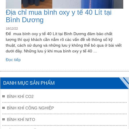
Địa chỉ mua bình oxy y tế 40 Lít tại
Bình Dương
18/12/22
Để mua bình oxy y tế 40 Lít tại Bình Dương đảm bảo chất
lượng thì quý khách cần nắm rõ các vấn đề về thông số kỹ
thuật, cách sử dụng và những lưu ý không thể bỏ qua ở bài viết
dưới đây. Những lưu ý khi mua bình oxy y tế 40 …
“Địa
Đọc tiếp
chỉ
mua
bình
DANH MỤC SẢN PHẨM
oxy
y
tế
BÌNH KHÍ CO2
40
Lít
BÌNH KHÍ CÔNG NGHIỆP
tại
Bình
BÌNH KHÍ NITO
Dương”