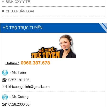
BÌNH OXY Y TẾ
CHƯA PHÂN LOẠI
HỖ TRỢ TRỰC TUYẾN
0966.387.678
Hotline :
Mr. Tuấn
0357.181.196
khicuongthinh@gmail.com
Mr. Cường
0928.2000.96