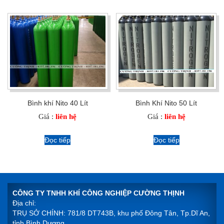
Bình khí Nito 40 Lít
Bình Khí Nito 50 Lít
Giá :
liên hệ
Giá :
liên hệ
Đọc tiếp
Đọc tiếp
CÔNG TY TNHH KHÍ CÔNG NGHIỆP CƯỜNG THỊNH
Địa chỉ:
TRỤ SỞ CHÍNH: 781/8 DT743B, khu phố Đông Tân, Tp.Dĩ An,
tỉnh Bình Dương