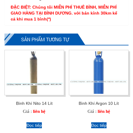
ĐẶC BIỆT: Chúng tôi MIỄN PHÍ THUÊ BÌNH, MIỄN PHÍ
GIAO HÀNG TẠI BÌNH DƯƠNG. với bán kính 30km kể
cả khi mua 1 bình(*)
SẢN PHẨM TƯƠNG TỰ
Bình Khí Nito 14 Lít
Bình Khí Argon 10 Lít
Giá :
liên hệ
Giá :
liên hệ
Đọc tiếp
Đọc tiếp