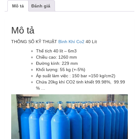
Mô tả
Đánh giá
Mô tả
THÔNG SỐ KỸ THUẬT
Bình Khí Co2
40 Lít
Thể tích 40 lít – 6m3
Chiều cao: 1260 mm
Đường kính: 229 mm
Khối lượng: 55 kg (+-5%)
Áp suất làm việc : 150 bar =150 kg/cm2)
Chứa 20kg khí CO2 tinh khiết 99.98%, 99.99
% …