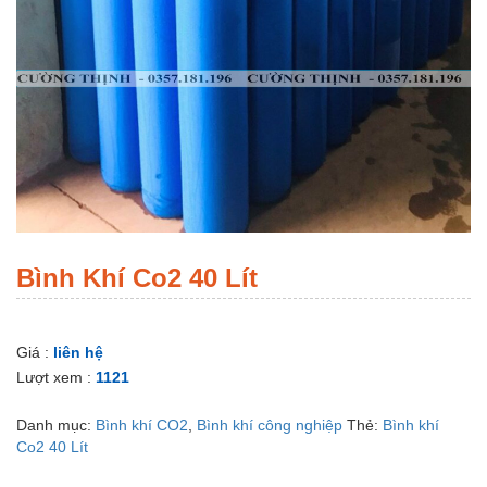
Bình Khí Co2 40 Lít
Giá :
liên hệ
Lượt xem :
1121
Danh mục:
Bình khí CO2
,
Bình khí công nghiệp
Thẻ:
Bình khí
Co2 40 Lít